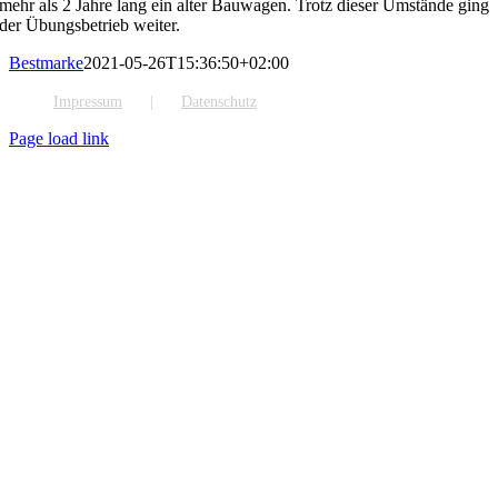
mehr als 2 Jahre lang ein alter Bauwagen. Trotz dieser Umstände ging
der Übungsbetrieb weiter.
Bestmarke
2021-05-26T15:36:50+02:00
Impressum
Datenschutz
Page load link
Nach
oben